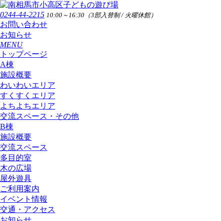
0244-44-2215
10:00～16:30（3部入替制 / 火曜休館）
お問い合わせ
お知らせ
MENU
トップページ
A棟
施設概要
わいわいエリア
すくすくエリア
よちよちエリア
交流スペース・その他
B棟
施設概要
交流スペース
多目的室
木の広場
屋外遊具
ご利用案内
イベント情報
交通・アクセス
お知らせ