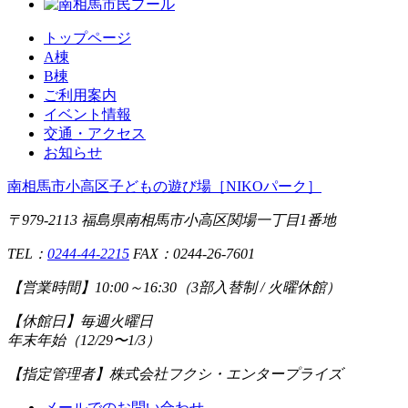
トップページ
A棟
B棟
ご利用案内
イベント情報
交通・アクセス
お知らせ
南相馬市小高区子どもの遊び場
［NIKOパーク］
〒979-2113 福島県南相馬市小高区関場一丁目1番地
TEL：
0244-44-2215
FAX：0244-26-7601
【営業時間】
10:00～16:30（3部入替制 / 火曜休館）
【休館日】
毎週火曜日
年末年始（12/29〜1/3）
【指定管理者】
株式会社フクシ・エンタープライズ
メールでのお問い合わせ