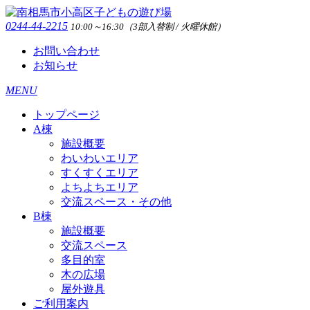
0244-44-2215
10:00～16:30（3部入替制 / 火曜休館）
お問い合わせ
お知らせ
MENU
トップページ
A棟
施設概要
わいわいエリア
すくすくエリア
よちよちエリア
交流スペース・その他
B棟
施設概要
交流スペース
多目的室
木の広場
屋外遊具
ご利用案内