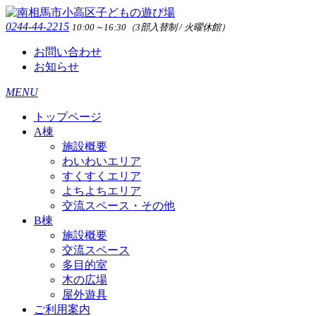
0244-44-2215
10:00～16:30（3部入替制 / 火曜休館）
お問い合わせ
お知らせ
MENU
トップページ
A棟
施設概要
わいわいエリア
すくすくエリア
よちよちエリア
交流スペース・その他
B棟
施設概要
交流スペース
多目的室
木の広場
屋外遊具
ご利用案内