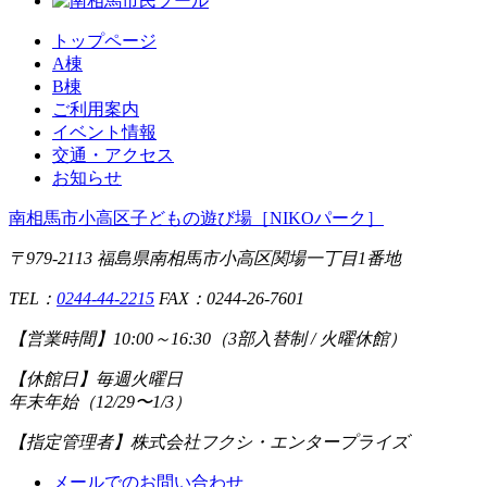
トップページ
A棟
B棟
ご利用案内
イベント情報
交通・アクセス
お知らせ
南相馬市小高区子どもの遊び場
［NIKOパーク］
〒979-2113 福島県南相馬市小高区関場一丁目1番地
TEL：
0244-44-2215
FAX：0244-26-7601
【営業時間】
10:00～16:30（3部入替制 / 火曜休館）
【休館日】
毎週火曜日
年末年始（12/29〜1/3）
【指定管理者】
株式会社フクシ・エンタープライズ
メールでのお問い合わせ