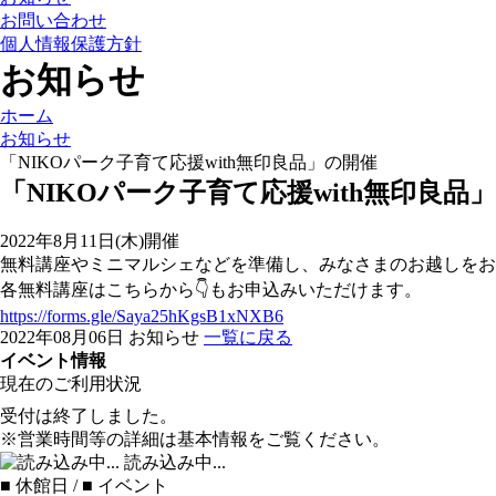
お問い合わせ
個人情報保護方針
お知らせ
ホーム
お知らせ
「NIKOパーク子育て応援with無印良品」の開催
「NIKOパーク子育て応援with無印良品
2022年8月11日(木)開催
無料講座やミニマルシェなどを準備し、みなさまのお越しをお
各無料講座はこちらから👇もお申込みいただけます。
https://forms.gle/Saya25hKgsB1xNXB6
2022年08月06日
お知らせ
一覧に戻る
イベント情報
現在のご利用状況
受付は終了しました。
※営業時間等の詳細は基本情報をご覧ください。
読み込み中...
■
休館日 /
■
イベント