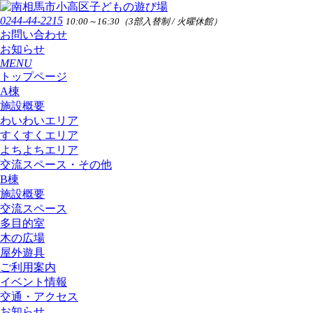
0244-44-2215
10:00～16:30（3部入替制 / 火曜休館）
お問い合わせ
お知らせ
MENU
トップページ
A棟
施設概要
わいわいエリア
すくすくエリア
よちよちエリア
交流スペース・その他
B棟
施設概要
交流スペース
多目的室
木の広場
屋外遊具
ご利用案内
イベント情報
交通・アクセス
お知らせ