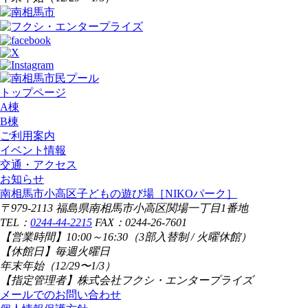
トップページ
A棟
B棟
ご利用案内
イベント情報
交通・アクセス
お知らせ
南相馬市小高区子どもの遊び場
［NIKOパーク］
〒979-2113 福島県南相馬市小高区関場一丁目1番地
TEL：
0244-44-2215
FAX：0244-26-7601
【営業時間】
10:00～16:30（3部入替制 / 火曜休館）
【休館日】
毎週火曜日
年末年始（12/29〜1/3）
【指定管理者】
株式会社フクシ・エンタープライズ
メールでのお問い合わせ