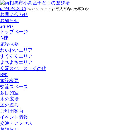
0244-44-2215
10:00～16:30（3部入替制 / 火曜休館）
お問い合わせ
お知らせ
MENU
トップページ
A棟
施設概要
わいわいエリア
すくすくエリア
よちよちエリア
交流スペース・その他
B棟
施設概要
交流スペース
多目的室
木の広場
屋外遊具
ご利用案内
イベント情報
交通・アクセス
お知らせ