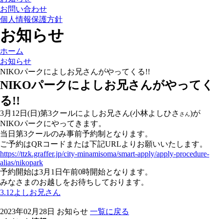
お問い合わせ
個人情報保護方針
お知らせ
ホーム
お知らせ
NIKOパークによしお兄さんがやってくる!!
NIKOパークによしお兄さんがやってく
る!!
3月12日(日)第3クールによしお兄さん(小林よしひさ
)が
さん
NIKOパークにやってきます。
当日第3クールのみ事前予約制となります。
ご予約はQRコードまたは下記URLよりお願いいたします。
https://ttzk.graffer.jp/city-minamisoma/smart-apply/apply-procedure-
alias/nikopark
予約開始は3月1日午前0時開始となります。
みなさまのお越しをお待ちしております。
3.12よしお兄さん
2023年02月28日
お知らせ
一覧に戻る