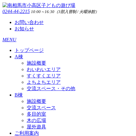
0244-44-2215
10:00～16:30（3部入替制 / 火曜休館）
お問い合わせ
お知らせ
MENU
トップページ
A棟
施設概要
わいわいエリア
すくすくエリア
よちよちエリア
交流スペース・その他
B棟
施設概要
交流スペース
多目的室
木の広場
屋外遊具
ご利用案内