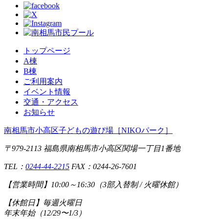
トップページ
A棟
B棟
ご利用案内
イベント情報
交通・アクセス
お知らせ
南相馬市小高区子どもの遊び場
［NIKOパーク］
〒979-2113 福島県南相馬市小高区関場一丁目1番地
TEL：
0244-44-2215
FAX：0244-26-7601
【営業時間】
10:00～16:30（3部入替制 / 火曜休館）
【休館日】
毎週火曜日
年末年始（12/29〜1/3）