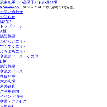
0244-44-2215
10:00～16:30（3部入替制 / 火曜休館）
お問い合わせ
お知らせ
MENU
トップページ
A棟
施設概要
わいわいエリア
すくすくエリア
よちよちエリア
交流スペース・その他
B棟
施設概要
交流スペース
多目的室
木の広場
屋外遊具
ご利用案内
イベント情報
交通・アクセス
お知らせ