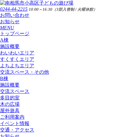
0244-44-2215
10:00～16:30（3部入替制 / 火曜休館）
お問い合わせ
お知らせ
MENU
トップページ
A棟
施設概要
わいわいエリア
すくすくエリア
よちよちエリア
交流スペース・その他
B棟
施設概要
交流スペース
多目的室
木の広場
屋外遊具
ご利用案内
イベント情報
交通・アクセス
お知らせ