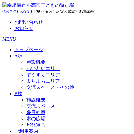
0244-44-2215
10:00～16:30（3部入替制 / 火曜休館）
お問い合わせ
お知らせ
MENU
トップページ
A棟
施設概要
わいわいエリア
すくすくエリア
よちよちエリア
交流スペース・その他
B棟
施設概要
交流スペース
多目的室
木の広場
屋外遊具
ご利用案内