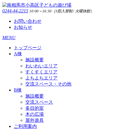
0244-44-2215
10:00～16:30（3部入替制 / 火曜休館）
お問い合わせ
お知らせ
MENU
トップページ
A棟
施設概要
わいわいエリア
すくすくエリア
よちよちエリア
交流スペース・その他
B棟
施設概要
交流スペース
多目的室
木の広場
屋外遊具
ご利用案内