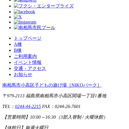
トップページ
A棟
B棟
ご利用案内
イベント情報
交通・アクセス
お知らせ
南相馬市小高区子どもの遊び場
［NIKOパーク］
〒979-2113 福島県南相馬市小高区関場一丁目1番地
TEL：
0244-44-2215
FAX：0244-26-7601
【営業時間】
10:00～16:30（3部入替制 / 火曜休館）
【休館日】
毎週火曜日