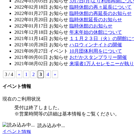
2022年03月05日
お知らせ
3月7日(月)より利用再開につ
2022年02月18日
お知らせ
臨時休館の再々延長について
2022年01月27日
お知らせ
臨時休館の再延長のお知らせ
2022年01月20日
お知らせ
臨時休館延長のお知らせ
2022年01月17日
お知らせ
臨時休館のお知らせ
2021年12月18日
お知らせ
年末年始の休館について
2021年11月14日
お知らせ
１１月２３日（火）の開館に
2021年10月28日
お知らせ
ハロウィンナイトの開催
2021年09月27日
イベント
10月団体利用をについて
2021年09月01日
お知らせ
おだかスタンプラリー開催
2021年08月02日
お知らせ
来場者1万人セレモニーが執
3 / 4
«
1
2
3
4
»
イベント情報
現在のご利用状況
受付は終了しました。
※営業時間等の詳細は基本情報をご覧ください。
■
休館日 /
■
イベント
読み込み中...
イベント情報