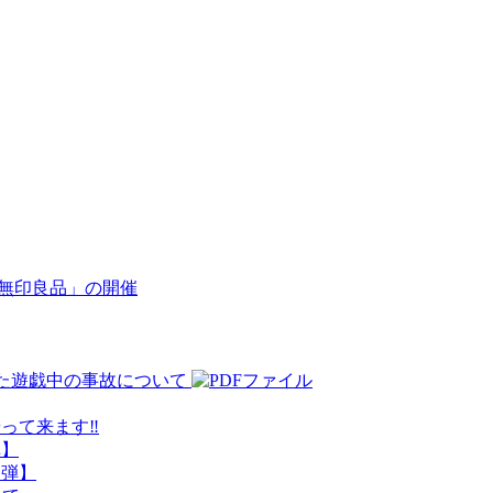
th無印良品」の開催
ました遊戯中の事故について
やって来ます‼
弾】
１弾】